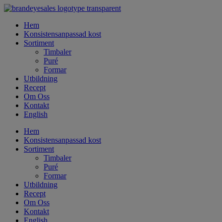
Hoppa
till
Hem
innehåll
Konsistensanpassad kost
Sortiment
Timbaler
Puré
Formar
Utbildning
Recept
Om Oss
Kontakt
English
Hem
Konsistensanpassad kost
Sortiment
Timbaler
Puré
Formar
Utbildning
Recept
Om Oss
Kontakt
English