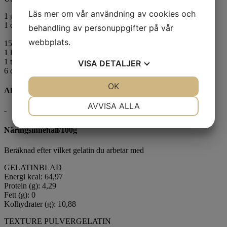
Läs mer om vår användning av cookies och
1
gelatinblad (gris)
1 dl aprikospuré
behandling av personuppgifter på vår
webbplats.
150 g texture pulvergelatin (nöt)
1 liter aprikospuré
1 tsk agar agar (vegan)
VISA
DETALJER
6 dl aprikospuré
JA
NEJ
OK
JA
NEJ
Allergener
NÖDVÄNDIG
INSTÄLLNINGAR
AVVISA ALLA
-
JA
NEJ
JA
NEJ
Näringsinnehåll/100g
MARKNADSFÖRING
STATISTIK
Beräknad efter vilket gelatin du arbetar med
GELATINBLAD
Energi kcal: 64,97
Protein (g): 4,29
Fett (g): 0
Kolhydrater (g): 10,88
TEXTURE PULVERGELATIN