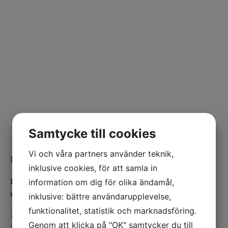
Samtycke till cookies
Vi och våra partners använder teknik,
Ingredients
inklusive cookies, för att samla in
Base your calculations on the gelatin you are
information om dig för olika ändamål,
working with
inklusive: bättre användarupplevelse,
funktionalitet, statistik och marknadsföring.
1 gelatin sheet (pork)
Genom att klicka på "OK" samtycker du till
1 dl apricot purée