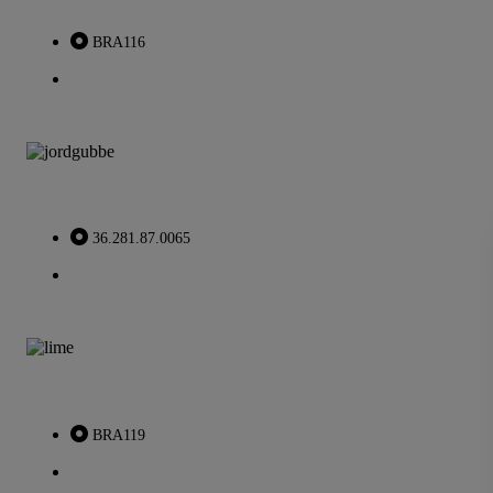
BRA116
36.281.87.0065
BRA119