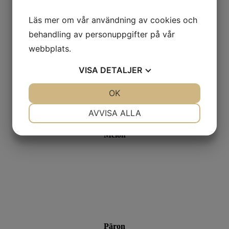
Läs mer om vår användning av cookies och
behandling av personuppgifter på vår
Mango
webbplats.
VISA
DETALJER
JA
NEJ
OK
JA
NEJ
NÖDVÄNDIG
INSTÄLLNINGAR
AVVISA ALLA
JA
NEJ
JA
NEJ
Melon
MARKNADSFÖRING
STATISTIK
Päron