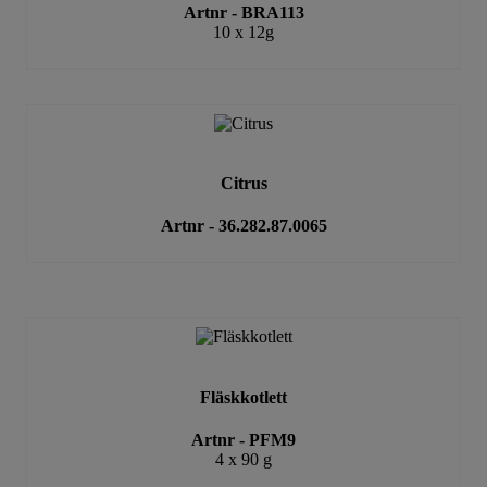
Artnr - BRA113
10 x 12g
Citrus
Artnr - 36.282.87.0065
Fläskkotlett
Artnr - PFM9
4 x 90 g