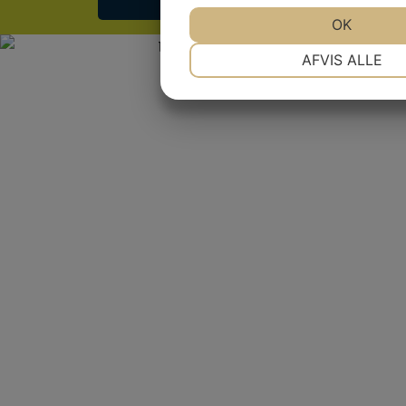
OK
NØDVENDIGE
PRÆF
AFVIS ALLE
MARKETING
STA