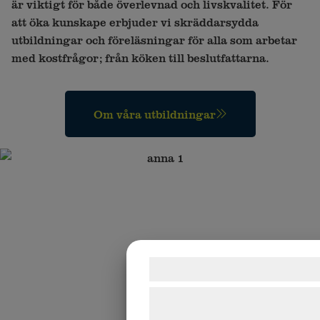
är viktigt för både överlevnad och livskvalitet. För
att öka kunskape erbjuder vi skräddarsydda
utbildningar och föreläsningar för alla som arbetar
med kostfrågor; från köken till beslutfattarna.
Om våra utbildningar
Samtykke til cookie
Vi og vores samarbejdspartner
teknologier, herunder cookies, t