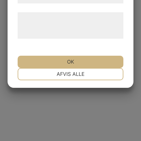
Læs mere om vores brug af cookies og
behandling af persondata på vores
hjemmeside.
OK
NØDVENDIGE
PRÆFERENCER
AFVIS ALLE
MARKETING
STATISTIK