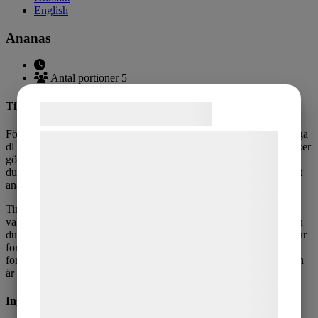
English
Ananas
Antal portioner 5
Tillagningsanvisning
Samtykke til cookies
För att veta hur mycket
ananaspuré
du behöver mäter du hur många
Vi og vores samarbejdspartnere bruger
dl din form rymmer och multiplicerar det med antal formar du tänker
göra. Då vet du exakt hur mycket puré du behöver tina.
Använder
teknologier, herunder cookies, til at
du vår
ananasform
rymmer varje ananas 1,2 dl och formen ger 5 st
indsamle oplysninger om dig til forskellige
ananaser = 6 dl.
formål, herunder: Tilpasning af annoncering,
Tina den frysta purén i ugnen på cirka 60 grader. Lägg sedan i ditt
bedre brugeroplevelse, funktionalitet,
val av gelatin och mixa väl. Väljer du texturpulver som gelatin kan
du blanda den i kall puré, men då måste du vara snabb för det stelar
statistik og marketing. Disse oplysninger
fort. Använd en kanna eller såsportionerare för att hälla purén i
kan blive delt med annoncerings- og
formarna. Låt stelna i kylen och ställ därefter in i frysen. När purén
är helt frusen kan du försiktigt trycka ut ananasen.
analysepartnere, som kan kombinere dem
med data, du tidligere har givet dem eller
Ingredienser