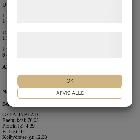
de har indsamlet gennem din brug af deres
Utgå ifrån det gelatin du arbetar med
tjenester. Ved at klikke på 'OK' giver du
1
gelatinblad (gris)
samtykke til disse formål.
1 dl ananaspuré
150 g texture pulvergelatin (nöt)
Læs mere om vores brug af cookies og
1 liter ananaspuré
behandling af persondata på vores
1 tsk agar agar (vegan)
hjemmeside.
6 dl ananaspuré
Allergener
-
OK
NØDVENDIGE
PRÆFERENCER
Näringsinnehåll/100g
AFVIS ALLE
Beräknad efter vilket gelatin du arbetar med
MARKETING
STATISTIK
GELATINBLAD
Energi kcal: 70,03
Protein (g): 4,39
Fett (g): 0,2
Kolhydrater (g): 12,03