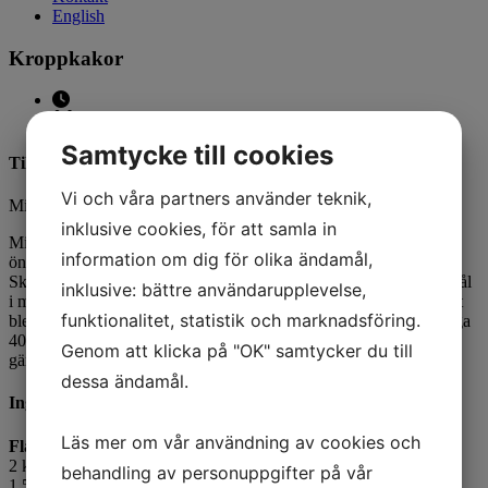
English
Kroppkakor
Antal portioner 40
Samtycke till cookies
Tillagningsanvisning
Vi och våra partners använder teknik,
Mixa samman ingredienserna till fläsksmeten väl.
inklusive cookies, för att samla in
Mixa ingredienserna till potatiskrämen. Använd en glasskopa i
information om dig för olika ändamål,
önskvärd storlek, mindre om du vill göra delikatesskroppkakor.
Skopa upp potatisblandningen och skrapa av överflödet. Gör ett hål
inklusive: bättre användarupplevelse,
i mitten med fingret och spritsa i fyllningen. Klicka ut bollen på ett
funktionalitet, statistik och marknadsföring.
bleck och fortsätt tills smeten är slut.
Grädda i kombiläge 60% ånga
40% värme 105 grader cirka 10-12 minuter. Kyl ner och styckfrys
Genom att klicka på "OK" samtycker du till
gärna.
dessa ändamål.
Ingredienser
Läs mer om vår användning av cookies och
Fläsk
2 kg
skinkpuré
behandling av personuppgifter på vår
1,5 l helägg