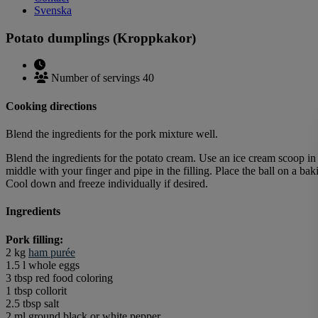
Svenska
Potato dumplings (Kroppkakor)
Number of servings 40
Cooking directions
Blend the ingredients for the pork mixture well.
Blend the ingredients for the potato cream. Use an ice cream scoop in
middle with your finger and pipe in the filling. Place the ball on a 
Cool down and freeze individually if desired.
Ingredients
Pork filling:
2 kg
ham purée
1.5 l whole eggs
3 tbsp red food coloring
1 tbsp collorit
2.5 tbsp salt
2 ml ground black or white pepper