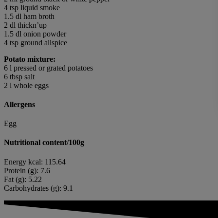
4 tsp liquid smoke
1.5 dl ham broth
2 dl thickn’up
1.5 dl onion powder
4 tsp ground allspice
Potato mixture:
6 l pressed or grated potatoes
6 tbsp salt
2 l whole eggs
Allergens
Egg
Nutritional content/100g
Energy kcal: 115.64
Protein (g): 7.6
Fat (g): 5.22
Carbohydrates (g): 9.1