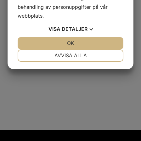
behandling av personuppgifter på vår
webbplats.
VISA
DETALJER
JA
NEJ
OK
JA
NEJ
NÖDVÄNDIG
INSTÄLLNINGAR
AVVISA ALLA
JA
NEJ
JA
NEJ
MARKNADSFÖRING
STATISTIK