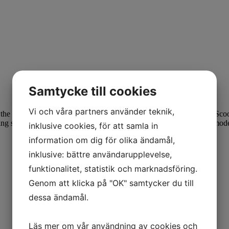
Samtycke till cookies
Vi och våra partners använder teknik,
 the desired size, smaller if you want to make delicacy kroppkakor. Sco
baking sheet and continue until the mixture is finished. Bake in combi
inklusive cookies, för att samla in
information om dig för olika ändamål,
inklusive: bättre användarupplevelse,
funktionalitet, statistik och marknadsföring.
Genom att klicka på "OK" samtycker du till
dessa ändamål.
Läs mer om vår användning av cookies och