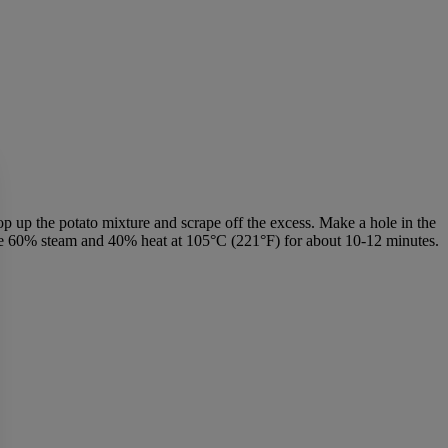
op up the potato mixture and scrape off the excess. Make a hole in the
 mode 60% steam and 40% heat at 105°C (221°F) for about 10-12 minutes.