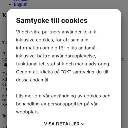
English
Kassler
Samtycke till cookies
Vi och våra partners använder teknik,
Antal portioner 40
inklusive cookies, för att samla in
Tillagningsanvisning
information om dig för olika ändamål,
Börja med 1 msk livsmedelsfärg och mixa samtliga
ingredienser
inklusive: bättre användarupplevelse,
utom thickn´up. Färgen på smeten skall vara lätt rosa. Tillsätt thickn
funktionalitet, statistik och marknadsföring.
´up. Mixa till du har en slät tjock smet. Låt svälla cirka 15 minuter.
Genom att klicka på "OK" samtycker du till
Dra ut plastfolie på bänken och klicka ut smet i mitten.
Du skall
klicka ut så pass mycket att du har tjockleken på en kassler. Rulla
dessa ändamål.
därefter ihop till en tjock korv.
Grädda i kombiläge 60% ånga och
40% värme 105 grader i cirka 85 minuter, innertemperatur 80
grader.
Kyl ner och skär i lagom tjocka skivor. Styckfrys på
Läs mer om vår användning av cookies och
smörpapper och lägg därefter i en fryslåda och ta fram efterhand.
behandling av personuppgifter på vår
Servera i skivor, strimlor eller tärningar.
webbplats.
Ingredienser
VISA
DETALJER
2 kg
skinkpuré