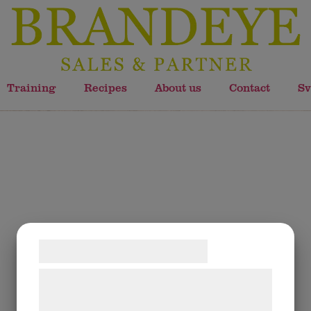
Training
Recipes
About us
Contact
Sv
Samtykke til cookies
Vi og vores samarbejdspartnere bruger
teknologier, herunder cookies, til at