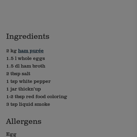
Ingredients
2 kg
ham purée
1.5 l whole eggs
1.5 dl ham broth
2 tbsp salt
1 tsp white pepper
1 jar thickn’up
1-2 tbsp red food coloring
3 tsp liquid smoke
Allergens
Egg