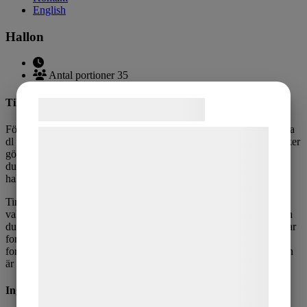
English
Hallon
Antal portioner 35
Tillagningsanvisning
Samtykke til cookies
För att veta hur mycket
hallonpuré
du behöver mäter du hur många
Vi og vores samarbejdspartnere bruger
dl din form rymmer och multiplicerar det med antal formar du tänker
göra. Då vet du exakt hur mycket puré du behöver tina.
Använder
teknologier, herunder cookies, til at
du vår
hallonform
rymmer varje hallon 1 tsk och formen ger 35 st
indsamle oplysninger om dig til forskellige
hallon = 1,75 dl.
formål, herunder: Tilpasning af annoncering,
Tina den frysta purén i ugnen på cirka 60 grader. Lägg sedan i ditt
bedre brugeroplevelse, funktionalitet,
val av gelatin och mixa väl. Väljer du texturpulver som gelatin kan
du blanda den i kall puré, men då måste du vara snabb för det stelar
statistik og marketing. Disse oplysninger
fort. Använd en kanna eller såsportionerare för att hälla purén i
kan blive delt med annoncerings- og
formarna. Låt stelna i kylen och ställ därefter in i frysen. När purén
är helt frusen kan du försiktigt trycka ut hallonen.
analysepartnere, som kan kombinere dem
med data, du tidligere har givet dem eller
Ingredienser