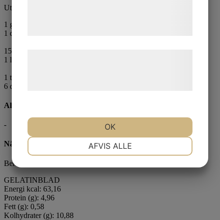
de har indsamlet gennem din brug af deres
Utgå ifrån det gelatin du arbetar med
tjenester. Ved at klikke på 'OK' giver du
1
gelatinblad (gris)
samtykke til disse formål.
1 dl hallonpuré
150 g texture pulvergelatin (nöt)
Læs mere om vores brug af cookies og
1 liter hallonpuré
behandling af persondata på vores
1 tsk agar agar (vegan)
hjemmeside.
6 dl
hallonpuré
Allergener
-
OK
NØDVENDIGE
PRÆFERENCER
Näringsinnehåll/100g
AFVIS ALLE
Beräknad efter vilket gelatin du arbetar med
MARKETING
STATISTIK
GELATINBLAD
Energi kcal: 63,16
Protein (g): 4,96
Fett (g): 0,58
Kolhydrater (g): 10,88