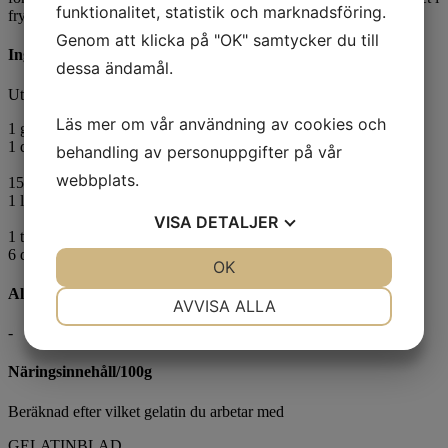
funktionalitet, statistik och marknadsföring.
frysen, när purén är helt frusen kan du försiktigt trycka ut formar.
Genom att klicka på "OK" samtycker du till
Ingredienser
dessa ändamål.
Utgå ifrån det gelatin du arbetar med
Läs mer om vår användning av cookies och
1
gelatinblad (gris)
1 dl exotisk fruktpuré
behandling av personuppgifter på vår
webbplats.
150 g texture pulvergelatin (nöt)
1 liter exotisk fruktpuré
VISA
DETALJER
1 tsk agar agar (vegan)
6 dl
exotisk fruktpuré
JA
NEJ
OK
JA
NEJ
Allergener
NÖDVÄNDIG
INSTÄLLNINGAR
AVVISA ALLA
-
JA
NEJ
JA
NEJ
MARKNADSFÖRING
STATISTIK
Näringsinnehåll/100g
Beräknad efter vilket gelatin du arbetar med
GELATINBLAD