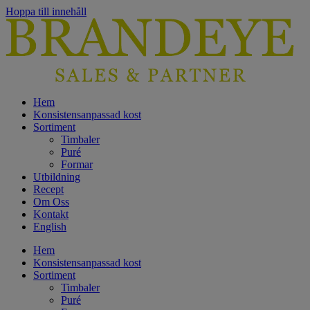
Hoppa till innehåll
Hem
Konsistensanpassad kost
Sortiment
Timbaler
Puré
Formar
Utbildning
Recept
Om Oss
Kontakt
English
Hem
Konsistensanpassad kost
Sortiment
Timbaler
Puré