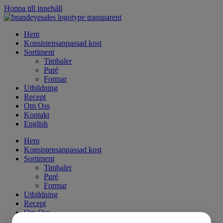
Hoppa till innehåll
Hem
Konsistensanpassad kost
Sortiment
Timbaler
Puré
Formar
Utbildning
Recept
Om Oss
Kontakt
English
Hem
Konsistensanpassad kost
Sortiment
Timbaler
Puré
Formar
Utbildning
Recept
Om Oss
Kontakt