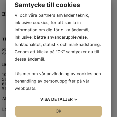
Samtycke till cookies
English
Blåbärssmoothie
Vi och våra partners använder teknik,
inklusive cookies, för att samla in
10 Min
Antal portioner 100
information om dig för olika ändamål,
inklusive: bättre användarupplevelse,
Tillagningsanvisning
funktionalitet, statistik och marknadsföring.
Mixa alla ingredienser.
Genom att klicka på "OK" samtycker du till
Servera kall.
dessa ändamål.
Ingredienser
Läs mer om vår användning av cookies och
10 l Lättyoghurt vanilj 0,5%
5 l Lättmjölk 0,5%
behandling av personuppgifter på vår
8 kg
Blåbärspuré
, art.no: 4559-17
webbplats.
5 kg
Bananpuré
, art.no: 0670-20
Allergener
VISA
DETALJER
Laktos, Mjölkprotein
JA
NEJ
OK
JA
NEJ