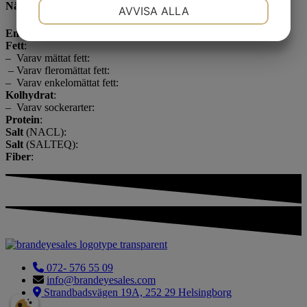
NÖDVÄNDIG
INSTÄLLNINGAR
Näringsinnehåll/100g
AVVISA ALLA
JA
NEJ
JA
NEJ
Energi
: kJ/ kcal
Fett
:
MARKNADSFÖRING
STATISTIK
– ­ Varav mättat fett:
­ – Varav fleromättat fett:
– ­ Varav enkelomättat fett:
Kolhydrat
:
– Varav sockerarter:
Protein
:
Salt
(NACL):
Salt
(SALTEQ):
Fiber
:
072- 576 55 09
info@brandeyesales.com
Strandbadsvägen 19A, 252 29 Helsingborg