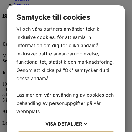
Svenska
Blueberry smoothie
Samtycke till cookies
10 Minutes
Vi och våra partners använder teknik,
Number of servings 100
inklusive cookies, för att samla in
Cooking directions
information om dig för olika ändamål,
inklusive: bättre användarupplevelse,
Mix all ingredients.
Serve cold.
funktionalitet, statistik och marknadsföring.
Genom att klicka på "OK" samtycker du till
Ingredients
dessa ändamål.
10 L Low-fat vanilla yogurt 0.5%
5 L Low-fat milk 0.5%
Läs mer om vår användning av cookies och
8 kg
Blueberry purée
, art no: 4559-17
5 kg
Banana purée
, art no: 0670-20
behandling av personuppgifter på vår
webbplats.
Allergens
Lactose, Milk protein
VISA
DETALJER