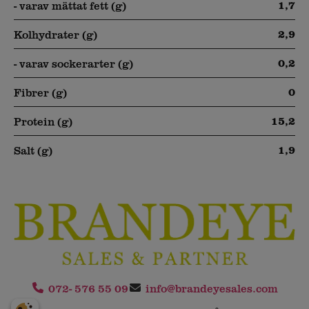
1,7
- varav mättat fett (g)
2,9
Kolhydrater (g)
0,2
- varav sockerarter (g)
0
Fibrer (g)
15,2
Protein (g)
1,9
Salt (g)
072- 576 55 09
info@brandeyesales.com