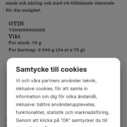
smak och näring och med ett tilltalande utseende
för din matgäst.
GTIN
7350099502002
Vikt
Per styck: 75 g
Per kartong: 2 550 g (34 st x 75 g)
Handla hos din grossist
Martin & Servera:
154258
Samtycke till cookies
Menigo:
414251
Vi och våra partners använder teknik,
inklusive cookies, för att samla in
Länk till dabas
information om dig för olika ändamål,
inklusive: bättre användarupplevelse,
funktionalitet, statistik och marknadsföring.
Ingredienser
Genom att klicka på "OK" samtycker du till
TORSK 46,2% (Gadus morhua), ÄGGVITA,