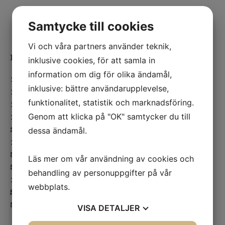
Samtycke till cookies
Vi och våra partners använder teknik,
Ingredienser
inklusive cookies, för att samla in
information om dig för olika ändamål,
150 g standardmjölk
inklusive: bättre användarupplevelse,
120 g
oxpuré
, tinad
funktionalitet, statistik och marknadsföring.
15 g
morotspuré
, tinad
10 g lökpuré, tinad
Genom att klicka på "OK" samtycker du till
25 g vispgrädde
dessa ändamål.
10 g ansjovisspad
5 g ljus kalvfond
Läs mer om vår användning av cookies och
5–10 g svartvinbärssaft
behandling av personuppgifter på vår
1 lagerblad
webbplats.
Salt och peppar
50 g vatten
VISA
DETALJER