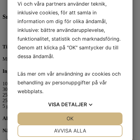
Vi och våra partners använder teknik,
English
inklusive cookies, för att samla in
Snabb bärmoussesoppa
information om dig för olika ändamål,
inklusive: bättre användarupplevelse,
Antal portioner 1
funktionalitet, statistik och marknadsföring.
Tillagningsanvisning
Genom att klicka på "OK" samtycker du till
dessa ändamål.
Mixa till en len soppa. Behöver den redas tillsätt ThickenUp.
Ingredienser
Läs mer om vår användning av cookies och
behandling av personuppgifter på vår
100 g standardmjölk
30 g
bärpuré
, tinad
webbplats.
25 g färskost
25 g vispgrädde
VISA
DETALJER
5 g florsocker
JA
NEJ
OK
JA
NEJ
Allergener
NÖDVÄNDIG
INSTÄLLNINGAR
AVVISA ALLA
Näringsinnehåll/100g