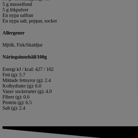
5 g musselfond
5 g lökpulver
En nypa saffran
En nypa salt, peppar, socker
Allergener
Mjölk, Fisk/Skaldjur
Näringsinnehåll/100g
Energi kJ / kcal: 427 / 102
Fett (g): 5.7
Mättade fettsyror (g): 2.4
Kolhydrater (g): 6.0
Varav sockerarter (g): 4.0
Fibrer (g): 0.6
Protein (g): 6.5
Salt (g): 2.4