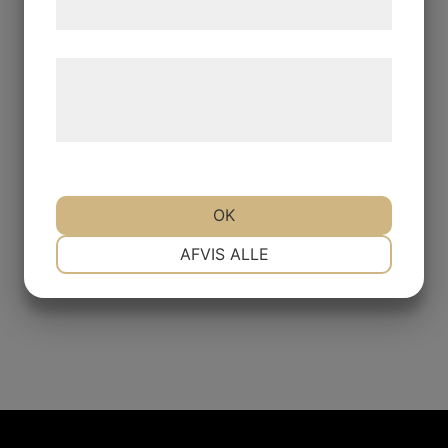
samtykke til disse formål.
Læs mere om vores brug af cookies og
behandling af persondata på vores
hjemmeside.
OK
NØDVENDIGE
PRÆFERENCER
AFVIS ALLE
MARKETING
STATISTIK