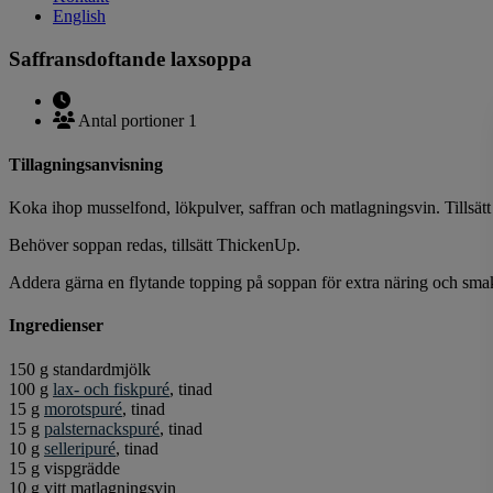
English
Saffransdoftande laxsoppa
Antal portioner 1
Tillagningsanvisning
Koka ihop musselfond, lökpulver, saffran och matlagningsvin. Tillsät
Behöver soppan redas, tillsätt ThickenUp.
Addera gärna en flytande topping på soppan för extra näring och sma
Ingredienser
150 g standardmjölk
100 g
lax- och fiskpuré
, tinad
15 g
morotspuré
, tinad
15 g
palsternackspuré
, tinad
10 g
selleripuré
, tinad
15 g vispgrädde
10 g vitt matlagningsvin