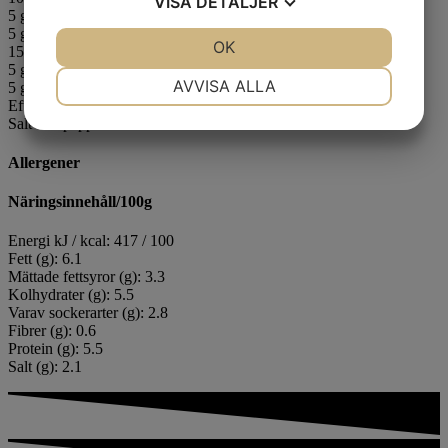
VISA
DETALJER
5 g tomatpuré, tinad
5 g
vitlökspuré
, tinad
JA
NEJ
OK
JA
NEJ
15 g vispgrädde
5 g oxfond
NÖDVÄNDIG
INSTÄLLNINGAR
AVVISA ALLA
5 g lökpulver
Efter smak, mixad timjan
JA
NEJ
JA
NEJ
Salt och peppar
MARKNADSFÖRING
STATISTIK
Allergener
Näringsinnehåll/100g
Energi kJ / kcal: 417 / 100
Fett (g): 6.1
Mättade fettsyror (g): 3.3
Kolhydrater (g): 5.5
Varav sockerarter (g): 2.8
Fibrer (g): 0.6
Protein (g): 5.5
Salt (g): 2.1