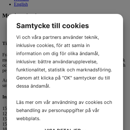
English
Mustig gulaschsoppa
Samtycke till cookies
Antal portioner 1
Vi och våra partners använder teknik,
Tillagningsanvisning
inklusive cookies, för att samla in
information om dig för olika ändamål,
Fräs tomatpuré, paprikapuré, lökpulver och vitlökspuré i smör på
medeltemperatur. Tillsätt vatten, oxfond, vispgrädde, standardmjölk
inklusive: bättre användarupplevelse,
och puréer. Låt sjuda (inte koka) och smaka av med timjan, salt och
funktionalitet, statistik och marknadsföring.
peppar. Mixa innan servering!
Genom att klicka på "OK" samtycker du till
Addera gärna en flytande topping på soppan för extra näring och
dessa ändamål.
smak.
Ingredienser
Läs mer om vår användning av cookies och
150 g standardmjölk
behandling av personuppgifter på vår
120 g
oxpuré
, tinad
webbplats.
15 g
morotspuré
, tinad
15 g
selleripuré
, tinad
10 g paprikapuré, tinad