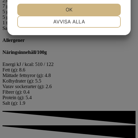
25 g vispgrädde
7 g kantarellfond
JA
NEJ
OK
JA
NEJ
5 g smör
5 g lökpulver
NÖDVÄNDIG
INSTÄLLNINGAR
AVVISA ALLA
1 tsk timjan, mixad
Salt och peppar
JA
NEJ
JA
NEJ
Allergener
MARKNADSFÖRING
STATISTIK
Näringsinnehåll/100g
Energi kJ / kcal: 510 / 122
Fett (g): 8.6
Mättade fettsyror (g): 4.8
Kolhydrater (g): 5.5
Varav sockerarter (g): 2.6
Fibrer (g): 0.4
Protein (g): 5.4
Salt (g): 1.9