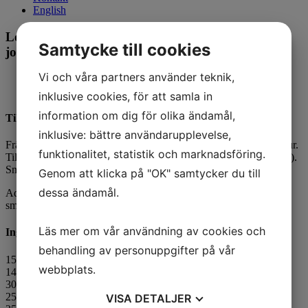
English
Len kalvsoppa med smak av kantarell och
Samtycke till cookies
jordärtskocka
Vi och våra partners använder teknik,
Antal portioner 1
inklusive cookies, för att samla in
information om dig för olika ändamål,
Tillagningsanvisning
inklusive: bättre användarupplevelse,
Fräs timjan, lökpulver och kantarellfond i smör på medeltemperatur.
funktionalitet, statistik och marknadsföring.
Tillsätt vispgrädde, standardmjölk och puréer. Låt sjuda (koka inte).
Smaka av med salt och peppar. Mixa innan servering!
Genom att klicka på "OK" samtycker du till
dessa ändamål.
Addera gärna en flytande topping på soppan för extra näring och
smak.
Läs mer om vår användning av cookies och
Ingredienser
behandling av personuppgifter på vår
150 g standardmjölk
webbplats.
140 g
kalvpuré
, tinad
30 g
jordärtskockspuré
, tinad
25 g
palsternackspuré
, tinad
VISA
DETALJER