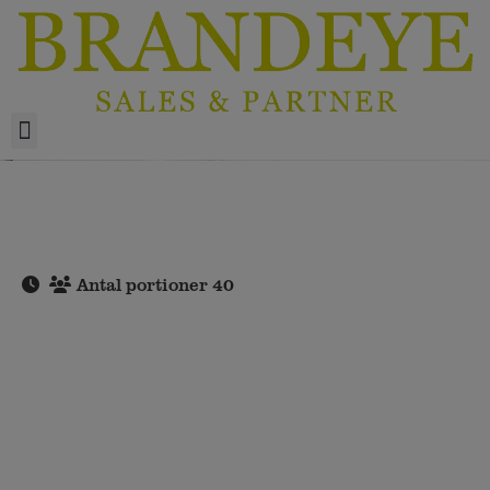
Antal portioner 40