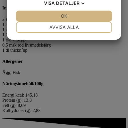
VISA
DETALJER
Ingredienser
JA
NEJ
OK
JA
NEJ
2 kg
laxpuré
1,5 l helägg
NÖDVÄNDIG
INSTÄLLNINGAR
AVVISA ALLA
1 dl fiskbuljong
1,75 msk salt
JA
NEJ
JA
NEJ
1 tsk vitpeppar
0,5 msk röd livsmedelsfärg
MARKNADSFÖRING
STATISTIK
1 dl thickn´up
Allergener
Ägg, Fisk
Näringsinnehåll/100g
Energi kcal: 145,18
Protein (g): 13,8
Fett (g): 8,69
Kolhydrater (g): 2,88