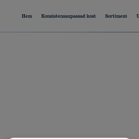
Hem
Konsistensanpassad kost
Sortiment
U