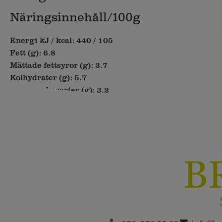
Näringsinnehåll/100g
Energi kJ / kcal: 440 / 105
Fett (g): 6.8
Mättade fettsyror (g): 3.7
Kolhydrater (g): 5.7
Varav sockerarter (g): 3.2
Fibrer (g): 0.3
Protein (g): 5.3
Salt (g): 2.0