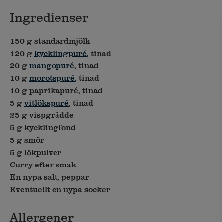
Ingredienser
150 g standardmjölk
120 g
kycklingpuré
, tinad
20 g
mangopuré
, tinad
10 g
morotspuré
, tinad
10 g paprikapuré, tinad
5 g
vitlökspuré
, tinad
25 g vispgrädde
5 g kycklingfond
5 g smör
5 g lökpulver
Curry efter smak
En nypa salt, peppar
Eventuellt en nypa socker
Allergener