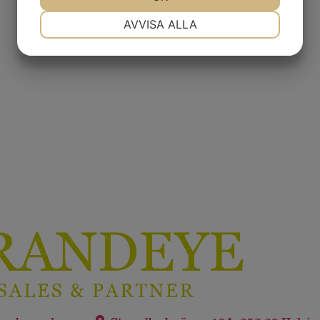
NÖDVÄNDIG
INSTÄLLNINGAR
AVVISA ALLA
JA
NEJ
JA
NEJ
MARKNADSFÖRING
STATISTIK