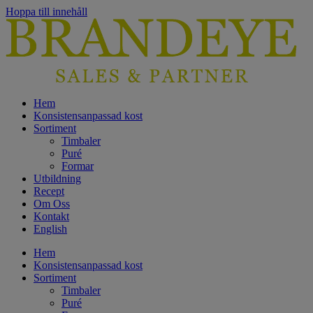
Hoppa till innehåll
Hem
Konsistensanpassad kost
Sortiment
Timbaler
Puré
Formar
Utbildning
Recept
Om Oss
Kontakt
English
Hem
Konsistensanpassad kost
Sortiment
Timbaler
Puré