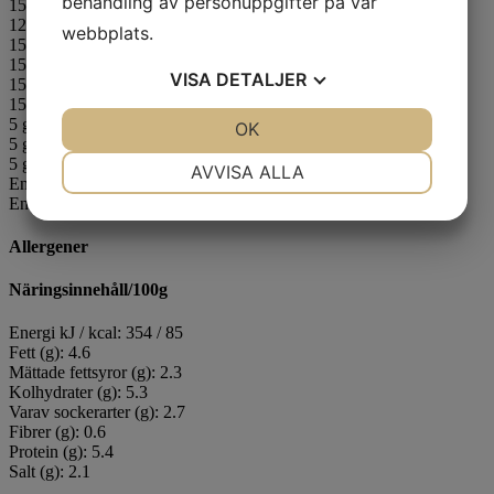
behandling av personuppgifter på vår
150 g standardmjölk
120 g
kycklingpuré
, tinad
webbplats.
15 g
morotspuré
, tinad
15 g
palsternackspuré
, tinad
VISA
DETALJER
15 g
selleripuré
, tinad
15 g vispgrädde
5 g tomatpuré
JA
NEJ
OK
JA
NEJ
5 g kycklingfond
NÖDVÄNDIG
INSTÄLLNINGAR
5 g lökpulver
AVVISA ALLA
En nypa dragon, mixad
En nypa salt och peppar
JA
NEJ
JA
NEJ
MARKNADSFÖRING
STATISTIK
Allergener
Näringsinnehåll/100g
Energi kJ / kcal: 354 / 85
Fett (g): 4.6
Mättade fettsyror (g): 2.3
Kolhydrater (g): 5.3
Varav sockerarter (g): 2.7
Fibrer (g): 0.6
Protein (g): 5.4
Salt (g): 2.1