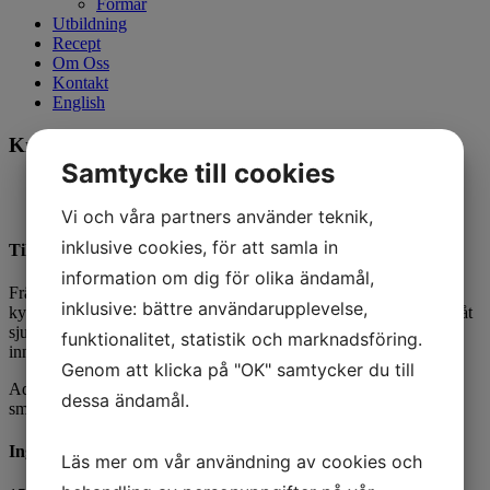
Formar
Utbildning
Recept
Om Oss
Kontakt
English
Krämig kycklingsoppa med rotfrukter
Samtycke till cookies
Antal portioner 1
Vi och våra partners använder teknik,
inklusive cookies, för att samla in
Tillagningsanvisning
information om dig för olika ändamål,
Fräs tomatpuré i smör på medeltemperatur. Tillsätt vatten,
inklusive: bättre användarupplevelse,
kycklingfond, lökpulver, vispgrädde, standardmjölk och puréer. Låt
sjuda (koka inte). Smaka av med dragon, salt och peppar. Mixa
funktionalitet, statistik och marknadsföring.
innan servering!
Genom att klicka på "OK" samtycker du till
Addera gärna en flytande topping på soppan för extra näring och
dessa ändamål.
smak.
Ingredienser
Läs mer om vår användning av cookies och