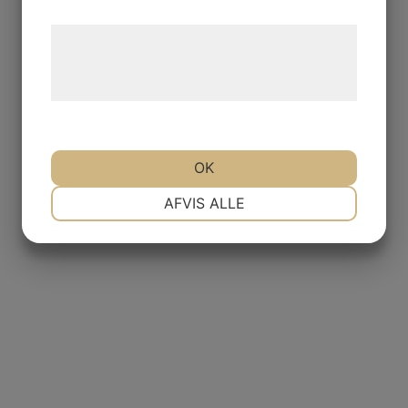
Læs mere om vores brug af cookies og
behandling af persondata på vores
hjemmeside.
OK
NØDVENDIGE
PRÆFERENCER
AFVIS ALLE
MARKETING
STATISTIK