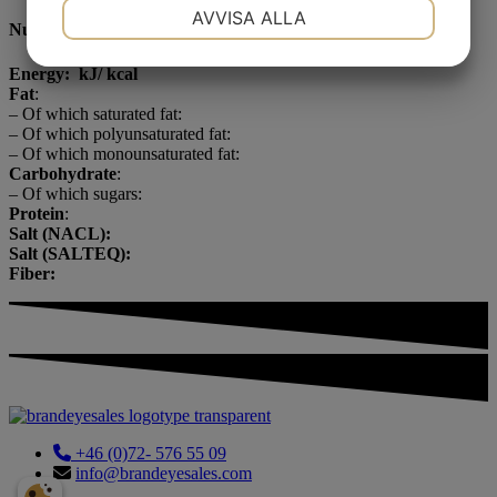
NÖDVÄNDIG
INSTÄLLNINGAR
AVVISA ALLA
Nutritional content/100g
JA
NEJ
JA
NEJ
Energy: kJ/ kcal
MARKNADSFÖRING
STATISTIK
Fat
:
– Of which saturated fat:
– Of which polyunsaturated fat:
– Of which monounsaturated fat:
Carbohydrate
:
– Of which sugars:
Protein
:
Salt (NACL):
Salt (SALTEQ):
Fiber:
+46 (0)72- 576 55 09
info@brandeyesales.com