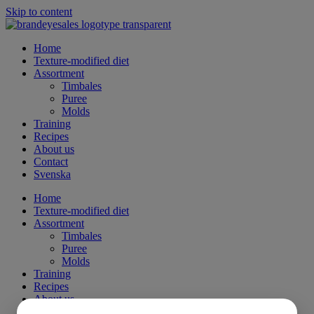
Skip to content
Home
Texture-modified diet
Assortment
Timbales
Puree
Molds
Training
Recipes
About us
Contact
Svenska
Home
Texture-modified diet
Assortment
Timbales
Puree
Molds
Training
Recipes
About us
Contact