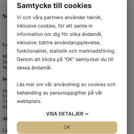
Samtycke till cookies
Svenska
Smoothie mango & carrot
Vi och våra partners använder teknik,
inklusive cookies, för att samla in
10 Minutes
Number of servings 100
information om dig för olika ändamål,
inklusive: bättre användarupplevelse,
Cooking directions
funktionalitet, statistik och marknadsföring.
Mix all ingredients.
Genom att klicka på "OK" samtycker du till
Taste and add more lime juice if needed.
Serve cold.
dessa ändamål.
Ingredients
Läs mer om vår användning av cookies och
10 l Low-fat vanilla yogurt 0.5%
behandling av personuppgifter på vår
5 l Low-fat milk 0.5%
webbplats.
7 kg
Mango purée
, art.no: 4563-17
4 kg
Carrot purée
, art.no: 4548-17
VISA
DETALJER
Allergens
JA
NEJ
OK
JA
NEJ
Lactose, Milk protein