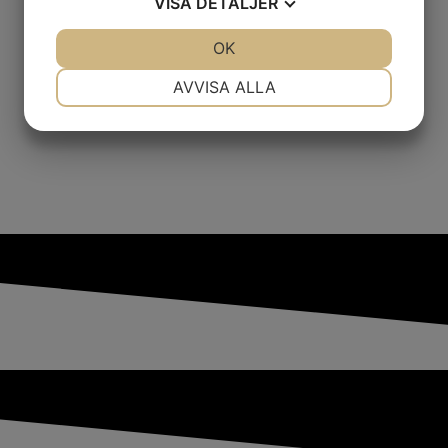
VISA
DETALJER
JA
NEJ
OK
JA
NEJ
NÖDVÄNDIG
INSTÄLLNINGAR
AVVISA ALLA
JA
NEJ
JA
NEJ
MARKNADSFÖRING
STATISTIK