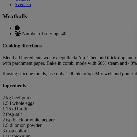
Svenska
Meatballs
Number of servings 40
Cooking directions
Blend all ingredients well except thickn’up. Then add thickn’up and con
with parchment paper. Bake in combi mode with 60% steam and 40% he
If using silicone molds, use only 1 dl thickn’up. Mix well and pour i
Ingredients
2 kg
beef purée
1.5 l whole eggs
1.75 dl broth
2 tbsp salt
2 tsp black or white pepper
1.5 dl onion powder
3 tbsp collorit
1 jar thickn’up