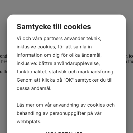
Samtycke till cookies
Vi och våra partners använder teknik,
inklusive cookies, för att samla in
information om dig för olika ändamål,
tinue blending. Let the mixture rest for at least 30 minutes. Use an ice
at at 105°C (221°F) for about 8-10 minutes. Reduce fan speed so the 
inklusive: bättre användarupplevelse,
funktionalitet, statistik och marknadsföring.
nto the molds. Bake as above.
Genom att klicka på "OK" samtycker du till
dessa ändamål.
Läs mer om vår användning av cookies och
behandling av personuppgifter på vår
webbplats.