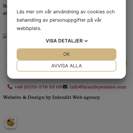
flavor, and color – which also gives the purée a long
Läs mer om vår användning av cookies och
shelf life. Food safe to use directly from the freezer.
behandling av personuppgifter på vår
webbplats.
VISA
DETALJER
JA
NEJ
OK
JA
NEJ
NÖDVÄNDIG
INSTÄLLNINGAR
AVVISA ALLA
JA
NEJ
JA
NEJ
MARKNADSFÖRING
STATISTIK
+46 (0)72- 576 55 09
info@brandeyesales.com
Website & Design by Intendit Web agency