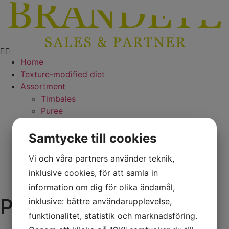
Skip
to
content
Home
Texture-modified diet
Assortment
Timbales
Puree
Molds
Training
Samtycke till cookies
Recipes
Vi och våra partners använder teknik,
About us
Contact
inklusive cookies, för att samla in
Svenska
information om dig för olika ändamål,
Parsnip puree
inklusive: bättre användarupplevelse,
funktionalitet, statistik och marknadsföring.