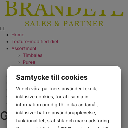
Skip
to
content
Home
Texture-modified diet
Assortment
Timbales
Puree
Molds
Training
Samtycke till cookies
Recipes
Vi och våra partners använder teknik,
About us
Contact
inklusive cookies, för att samla in
Svenska
information om dig för olika ändamål,
Green pea puree
inklusive: bättre användarupplevelse,
funktionalitet, statistik och marknadsföring.