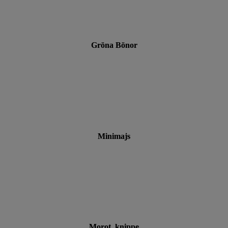
Gröna Bönor
Minimajs
Morot, knippe