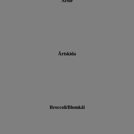
Ärtor
Ärtskida
Broccoli/Blomkål