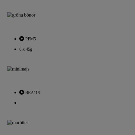
PFM5
6 x 45g
BRA118