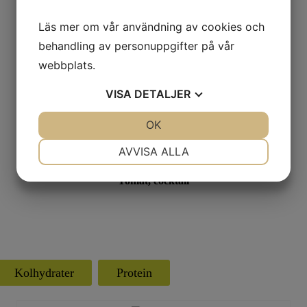
Läs mer om vår användning av cookies och
behandling av personuppgifter på vår
Tomat
webbplats.
VISA
DETALJER
JA
NEJ
OK
JA
NEJ
NÖDVÄNDIG
INSTÄLLNINGAR
AVVISA ALLA
JA
NEJ
JA
NEJ
Tomat, cocktail
MARKNADSFÖRING
STATISTIK
Kolhydrater
Protein