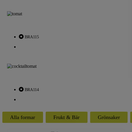
BRA115
BRA114
Alla formar
Frukt & Bär
Grönsaker