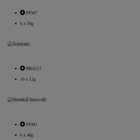
PFM7
6 x 50g
BRA113
10 x 12g
PFM1
6 x 40g