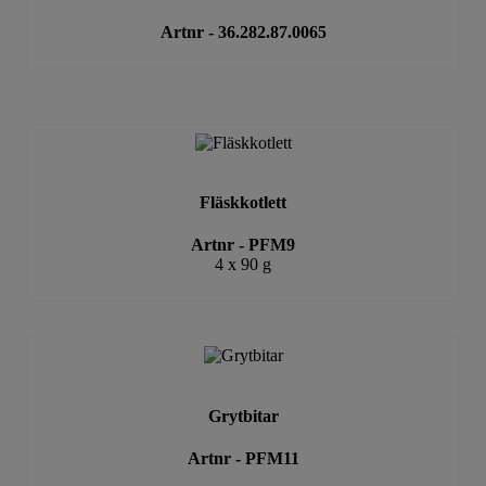
Artnr - 36.282.87.0065
Fläskkotlett
Artnr - PFM9
4 x 90 g
Grytbitar
Artnr - PFM11