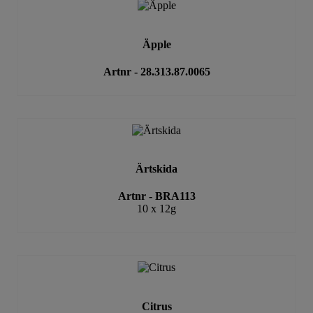
Äpple
Artnr - 28.313.87.0065
Ärtskida
Artnr - BRA113
10 x 12g
Citrus