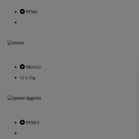
PFM4
BRA112
12 x 15g
PFM13